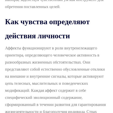
обретения поставленных целей.
Как чувства определяют
действия личности
Аффекты функционируют в роли внутренележащего
ориентира, определяющего человеческое активность в
разнообразных жизненных обстоятельствах. Они
представляют собой естественно обусловленные отклики
на внешние и внутренние сигналы, которые активируют
цепь телесных, мыслительных и поведенческих
модификаций. Каждая аффект содержит в себе
специфический эволюционный содержание,
сформированный в течении развития для гарантирования
жизнедеятельности и благополучия индивида. Страх