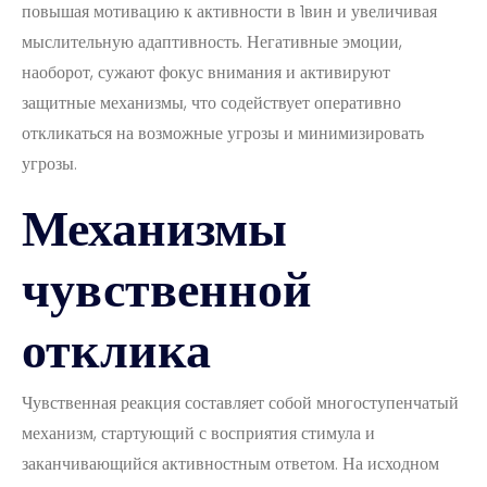
повышая мотивацию к активности в 1вин и увеличивая
мыслительную адаптивность. Негативные эмоции,
наоборот, сужают фокус внимания и активируют
защитные механизмы, что содействует оперативно
откликаться на возможные угрозы и минимизировать
угрозы.
Механизмы
чувственной
отклика
Чувственная реакция составляет собой многоступенчатый
механизм, стартующий с восприятия стимула и
заканчивающийся активностным ответом. На исходном