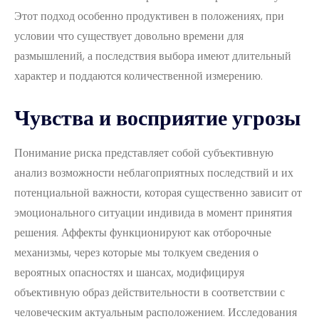
Этот подход особенно продуктивен в положениях, при
условии что существует довольно времени для
размышлений, а последствия выбора имеют длительный
характер и поддаются количественной измерению.
Чувства и восприятие угрозы
Понимание риска представляет собой субъективную
анализ возможности неблагоприятных последствий и их
потенциальной важности, которая существенно зависит от
эмоционального ситуации индивида в момент принятия
решения. Аффекты функционируют как отборочные
механизмы, через которые мы толкуем сведения о
вероятных опасностях и шансах, модифицируя
объективную образ действительности в соответствии с
человеческим актуальным расположением. Исследования