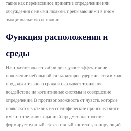
такие как перенесенное принятие определений или
обсуждения с иными людьми, пребывающими в ином
эмоциональном состоянии.
Функция расположения и
среды
Настроение являет собой диффузное аффективное
положение небольшой силы, которое удерживается в ходе
продолжительного срока и оказывает тотальное
воздействие на когнитивные системы и совершение
определений. В противоположность от чувств, которые
появляются в отклик на специфические происшествия и
имеют отчетливо заданный предмет, настроение
формирует единый аффективный контекст, тонирующий