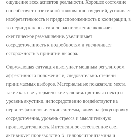
ощущение всех аспектов реальности. Хорошее состояние
способствует позитивной толкованию сведений, усиливает
изобретательность и предрасположенность к кооперации, в
то период как негативное расположение включает
скептическое размышление, увеличивает
сосредоточенность к подробностям и увеличивает
осторожность в принятии выбора.
Окружающая ситуация выступает мощным регулятором
аффективного положения и, следовательно, степени
принимаемых выборов. Материальные показатели места,
такие как свет, термические условия, цветовая спектр и
уровень акустики, непосредственно воздействуют на
нервно-физиологические системы, влияя на фокусировку
сосредоточения, уровень стресса и мыслительную
производительность. Интенсивное естественное свет
активирует производство 5-гидрокситриптамина и