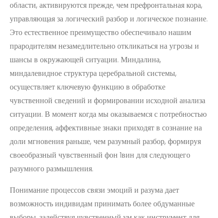
области, активируются прежде, чем префронтальная кора,
управляющая за логический разбор и логическое познание.
Это естественное преимущество обеспечивало нашим
прародителям незамедлительно откликаться на угрозы и
шансы в окружающей ситуации. Миндалина,
миндалевидное структура церебральной системы,
осуществляет ключевую функцию в обработке
чувственной сведений и формировании исходной анализа
ситуации. В момент когда мы оказываемся с потребностью
определения, аффективные знаки приходят в сознание на
доли мгновения раньше, чем разумный разбор, формируя
своеобразный чувственный фон 1вин для следующего
разумного размышления.
Понимание процессов связи эмоций и разума дает
возможность индивидам принимать более обдуманные
выборы, задействуя чувственный ум как инструмент для