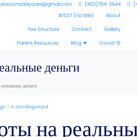
dblossomsdaycare@gmail.com
(403)764-3544
(
#1537 (no title)
About
Fee Structure
Contact
Gallery
Parent Resources
Blog ▼
Covid-19
еальные деньги
 реальные деньги
ign
In
Uncategorized
оты на реальны