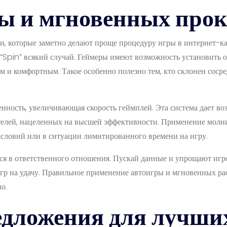
ы и мгновенных прок
, которые заметно делают проще процедуру игры в интернет-ка
“Spin” всякий случай. Геймеры имеют возможность установить 
м и комфортным. Такое особенно полезно тем, кто склонен сосред
нность, увеличивающая скорость геймплей. Эта система дает в
ателей, нацеленных на высшей эффективности. Применение мол
ловий или в ситуации лимитированного времени на игру.
ся в ответственного отношения. Пускай данные и упрощают игр
игр на удачу. Правильное применение автоигры и мгновенных р
о.
дложения для лучших