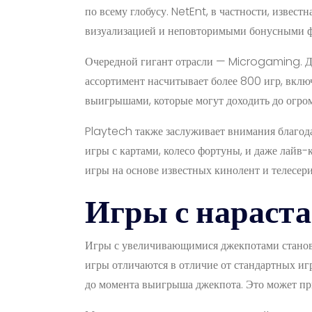
по всему глобусу. NetEnt, в частности, изве
визуализацией и неповторимыми бонусными фу
Очередной гигант отрасли — Microgaming. Да
ассортимент насчитывает более 800 игр, вк
выигрышами, которые могут доходить до огро
Playtech также заслуживает внимания благода
игры с картами, колесо фортуны, и даже лайв-
игры на основе известных кинолент и телесер
Игры с нарас
Игры с увеличивающимися джекпотами становя
игры отличаются в отличие от стандартных иг
до момента выигрыша джекпота. Это может пр