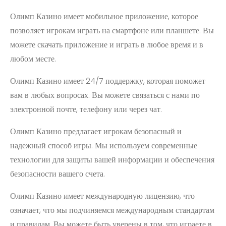
Олимп Казино имеет мобильное приложение, которое
позволяет игрокам играть на смартфоне или планшете. Вы
можете скачать приложение и играть в любое время и в
любом месте.
Олимп Казино имеет 24/7 поддержку, которая поможет
вам в любых вопросах. Вы можете связаться с нами по
электронной почте, телефону или через чат.
Олимп Казино предлагает игрокам безопасный и
надежный способ игры. Мы используем современные
технологии для защиты вашей информации и обеспечения
безопасности вашего счета.
Олимп Казино имеет международную лицензию, что
означает, что мы подчиняемся международным стандартам
и правилам. Вы можете быть уверены в том, что играете в