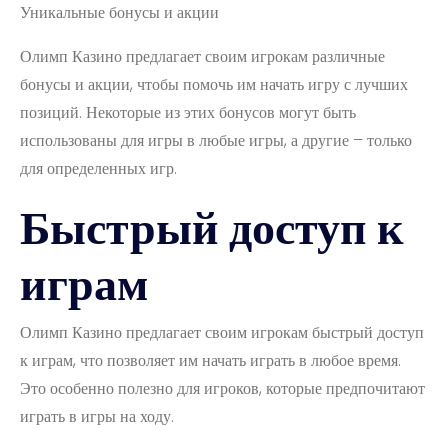
Уникальные бонусы и акции
Олимп Казино предлагает своим игрокам различные
бонусы и акции, чтобы помочь им начать игру с лучших
позиций. Некоторые из этих бонусов могут быть
использованы для игры в любые игры, а другие – только
для определенных игр.
Быстрый доступ к
играм
Олимп Казино предлагает своим игрокам быстрый доступ
к играм, что позволяет им начать играть в любое время.
Это особенно полезно для игроков, которые предпочитают
играть в игры на ходу.