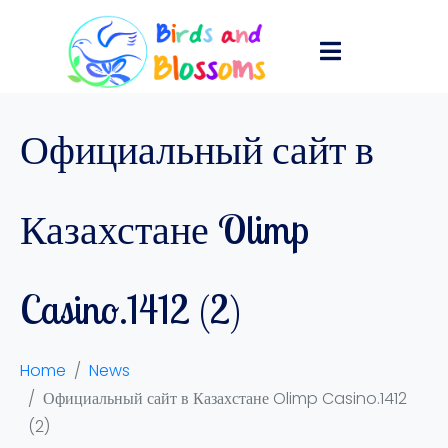
Официальный сайт в
Казахстане Olimp
Casino.1412 (2)
Home
News
Официальный сайт в Казахстане Olimp Casino.1412
(2)