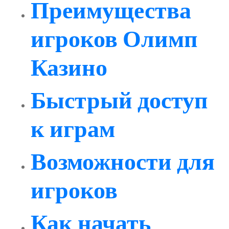
Преимущества
игроков Олимп
Казино
Быстрый доступ
к играм
Возможности для
игроков
Как начать