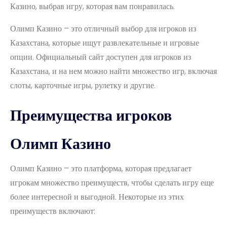
Казино, выбрав игру, которая вам понравилась.
Олимп Казино – это отличный выбор для игроков из
Казахстана, которые ищут развлекательные и игровые
опции. Официальный сайт доступен для игроков из
Казахстана, и на нем можно найти множество игр, включая
слоты, карточные игры, рулетку и другие.
Преимущества игроков
Олимп Казино
Олимп Казино – это платформа, которая предлагает
игрокам множество преимуществ, чтобы сделать игру еще
более интересной и выгодной. Некоторые из этих
преимуществ включают: