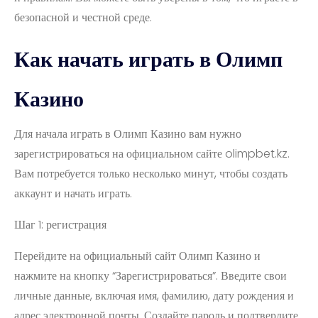
безопасной и честной среде.
Как начать играть в Олимп
Казино
Для начала играть в Олимп Казино вам нужно
зарегистрироваться на официальном сайте olimpbet.kz.
Вам потребуется только несколько минут, чтобы создать
аккаунт и начать играть.
Шаг 1: регистрация
Перейдите на официальный сайт Олимп Казино и
нажмите на кнопку “Зарегистрироваться”. Введите свои
личные данные, включая имя, фамилию, дату рождения и
адрес электронной почты. Создайте пароль и подтвердите