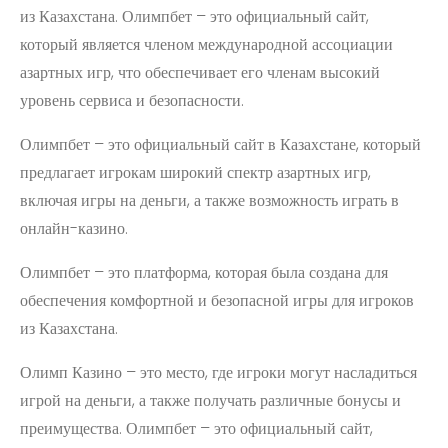
из Казахстана. Олимпбет – это официальный сайт,
который является членом международной ассоциации
азартных игр, что обеспечивает его членам высокий
уровень сервиса и безопасности.
Олимпбет – это официальный сайт в Казахстане, который
предлагает игрокам широкий спектр азартных игр,
включая игры на деньги, а также возможность играть в
онлайн-казино.
Олимпбет – это платформа, которая была создана для
обеспечения комфортной и безопасной игры для игроков
из Казахстана.
Олимп Казино – это место, где игроки могут насладиться
игрой на деньги, а также получать различные бонусы и
преимущества. Олимпбет – это официальный сайт,