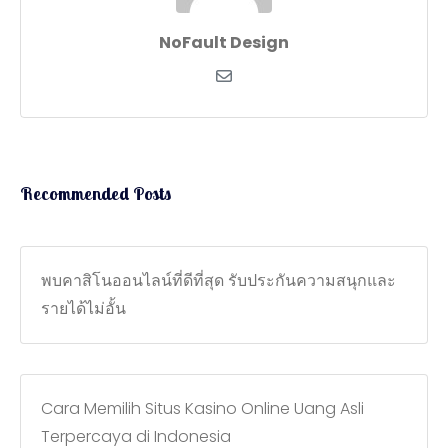
NoFault Design
Recommended Posts
พบคาสิโนออนไลน์ที่ดีที่สุด รับประกันความสนุกและ
รายได้ไม่อั้น
Cara Memilih Situs Kasino Online Uang Asli
Terpercaya di Indonesia