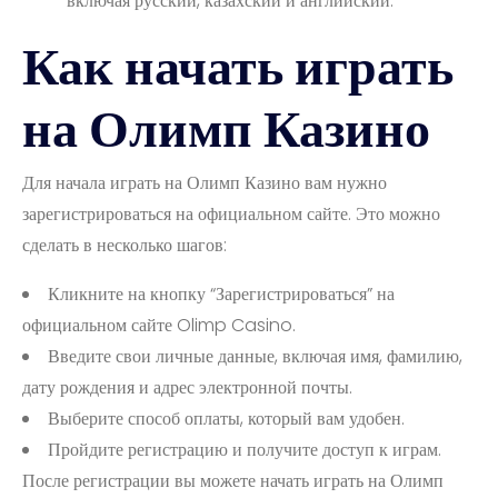
включая русский, казахский и английский.
Как начать играть
на Олимп Казино
Для начала играть на Олимп Казино вам нужно
зарегистрироваться на официальном сайте. Это можно
сделать в несколько шагов:
Кликните на кнопку “Зарегистрироваться” на
официальном сайте Olimp Casino.
Введите свои личные данные, включая имя, фамилию,
дату рождения и адрес электронной почты.
Выберите способ оплаты, который вам удобен.
Пройдите регистрацию и получите доступ к играм.
После регистрации вы можете начать играть на Олимп